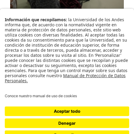
marzo 19, 2019
en
2019
computador-informacion-humano
EstebanGutierrez
PaisalandAVD
← ENTRADA ANTERIOR