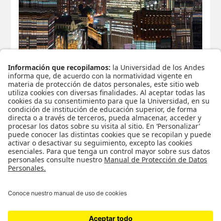
Esteban Gutiérrez / Paisaland
Altiplano
Paisaland Altiplano Un proyecto de Esteban Gutiérrez
Instagram: @stbn_gtrrz Vimeo: