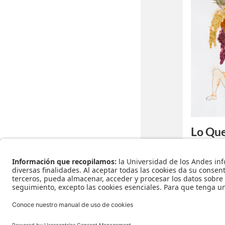
Lo Que
Pregun
Museo Q en
| 14 de ma
Salir del c
narrar la