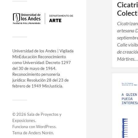
Cicatri
Colect
Cicatrizan
artesana D
septiembre
Calle visib
Universidad de los Andes | Vigilada
de creació
MinEducación Reconocimiento
Mártires
como Universidad: Decreto 1297
del 30 de mayo de 1964.
Reconocimiento personería
jurídica: Resolución 28 del 23 de
febrero de 1949 MinJusticia.
© 2026
Sala de Proyectos y
Exposiciones
.
Funciona con
WordPress
.
Tema de
Anders Norén
.