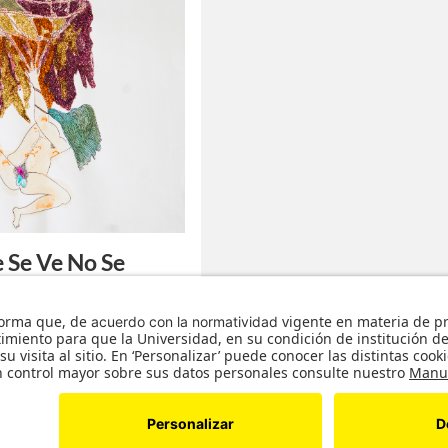
 Se Ve No Se
ta / Museo Q
 la Universidad de los Andes
rzo a 12 de abril | S1-206
lóset es arrogante. Pasa por
…