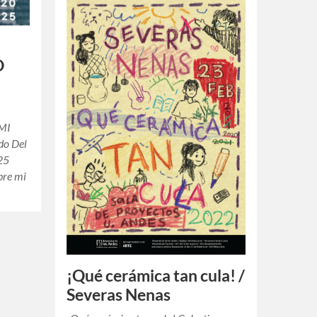
O
O
MI
o Del
25
bre mi
¡Qué cerámica tan cula! /
Severas Nenas