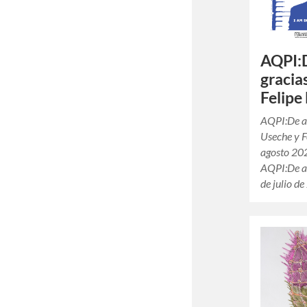
AQPI:
gracia
Felipe
AQPI:De a
Useche y F
agosto 20
AQPI:De a
de julio d