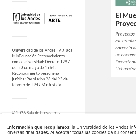
El Mue
Proyec
Proyectos 
avistamien
carencia d
Universidad de los Andes | Vigilada
un context
MinEducación Reconocimiento
Departame
como Universidad: Decreto 1297
del 30 de mayo de 1964.
Universida
Reconocimiento personería
jurídica: Resolución 28 del 23 de
febrero de 1949 MinJusticia.
© 2026
Sala de Proyectos y
Exposiciones
.
Funciona con
WordPress
.
Tema de
Anders Norén
.