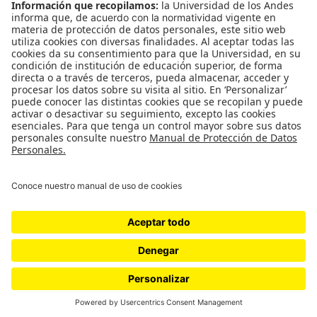
Lo Que Se Ve No Se Pregunta /
Museo Q
Museo Q en la Universidad de los Andes | 14 de marzo a
12 de abril | S1-206 Salir del clóset es arrogante. Pasa
por narrar la…