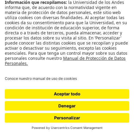
Lo Que Se Ve No Se Pregunta /
Museo Q
Museo Q en la Universidad de los Andes | 14 de marzo a
12 de abril | S1-206 Salir del clóset es arrogante. Pasa
por narrar la…