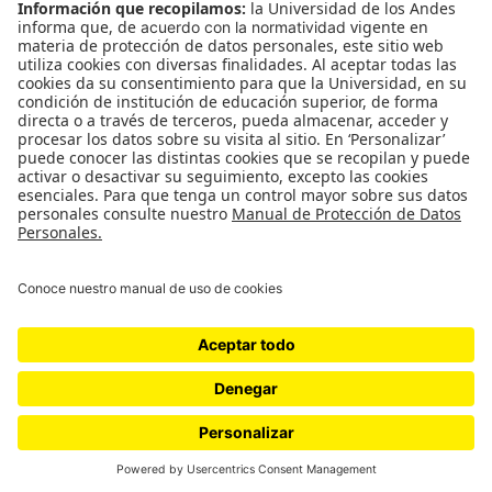
Lo Que Se Ve No Se Pregunta /
Museo Q
Museo Q en la Universidad de los Andes | 14 de marzo a
12 de abril | S1-206 Salir del clóset es arrogante. Pasa
por narrar la…