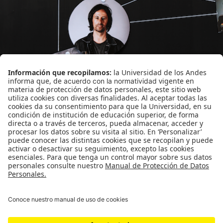
NCC-lowres-1.png