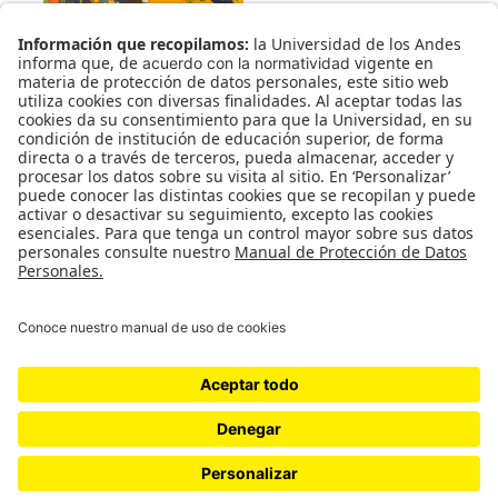
octubre 11, 2014
en
2014
2014
Catatumbo
César Herrera Rugeles
conversación
Lucas Ospina
octubre
Sala de
Proyectos
← ENTRADA ANTERIOR
ENTRADA SIGUIENTE →