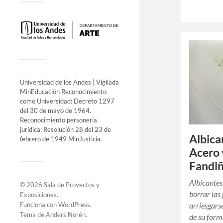
Universidad de los Andes | Vigilada
MinEducación Reconocimiento
como Universidad: Decreto 1297
del 30 de mayo de 1964.
Reconocimiento personería
jurídica: Resolución 28 del 23 de
Albica
febrero de 1949 MinJusticia.
Acero 
Fandi
Albicantes
© 2026
Sala de Proyectos y
borrar las
Exposiciones
.
Funciona con
WordPress
.
arriesgars
Tema de
Anders Norén
.
de su form