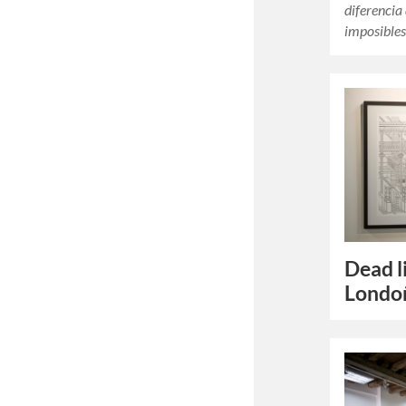
diferencia 
imposible
Dead l
Londo