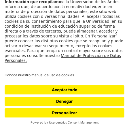
Orden y Limpieza / Curaduría Inés
Arango
ORDEN Y LIMPIEZA 6 de mayo a 21 de mayo, 2015 Sala
de Proyectos Universidad de los Andes Artistas: Valeria
Giraldo Danielle Kovalski José Manuel Mesías Txema…