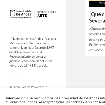
¡Qué c
Sever
¡Qué cerám
Severas Ne
Universidad de los Andes | Vigilada
de marzo 
MinEducación Reconocimiento
En febrero
como Universidad: Decreto 1297
convocó…
del 30 de mayo de 1964.
Reconocimiento personería
jurídica: Resolución 28 del 23 de
febrero de 1949 MinJusticia.
© 2026
Sala de Proyectos y
Exposiciones
.
Funciona con
WordPress
.
Tema de
Anders Norén
.