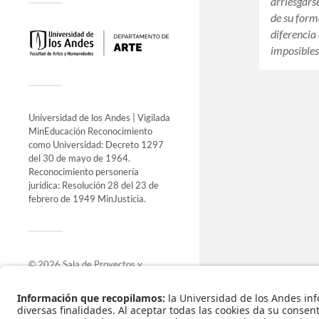
arriesgars
de su form
diferencia 
imposible
Universidad de los Andes | Vigilada
MinEducación Reconocimiento
como Universidad: Decreto 1297
del 30 de mayo de 1964.
Reconocimiento personería
jurídica: Resolución 28 del 23 de
febrero de 1949 MinJusticia.
© 2026
Sala de Proyectos y
Exposiciones
.
Funciona con
WordPress
.
Tema de
Anders Norén
.