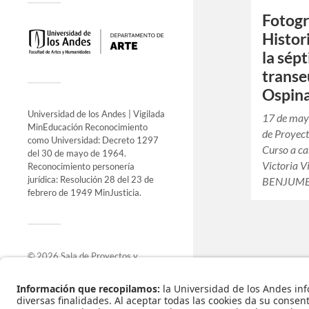
Fotogr
Histor
la sép
transe
Ospin
Universidad de los Andes | Vigilada
17 de may
MinEducación Reconocimiento
de Proyect
como Universidad: Decreto 1297
Curso a ca
del 30 de mayo de 1964.
Victoria Vi
Reconocimiento personería
jurídica: Resolución 28 del 23 de
BENJUME
febrero de 1949 MinJusticia.
© 2026
Sala de Proyectos y
Exposiciones
.
Funciona con
WordPress
.
Tema de
Anders Norén
.