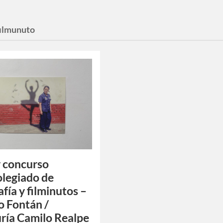
filmunuto
 concurso
olegiado de
afía y filminutos –
o Fontán /
ría Camilo Realpe