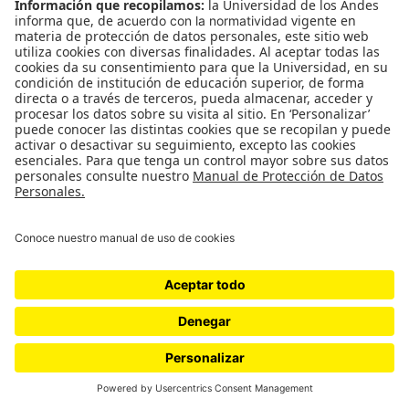
re-mens-nt-ias : inquietudes
mnemosínicas / Esteban Agudelo
Franco
re – men – nt – ias inquitudes mnemosínicas Esteban
Agudelo Franco del 20 de octubre al 10 noviembre de
2021 Sala de exposiciones S1-206 Ganador Salón…