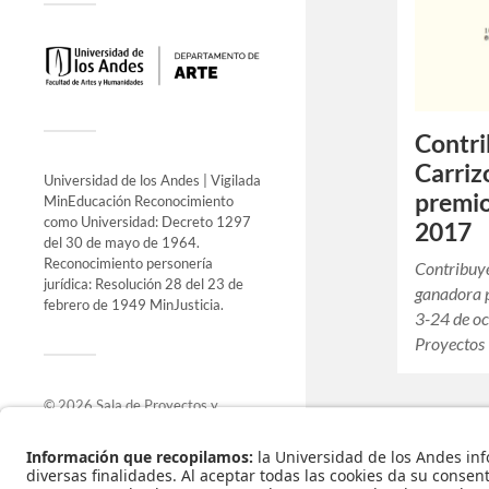
Contri
Carriz
Universidad de los Andes | Vigilada
premio
MinEducación Reconocimiento
como Universidad: Decreto 1297
2017
del 30 de mayo de 1964.
Reconocimiento personería
Contribuy
jurídica: Resolución 28 del 23 de
ganadora 
febrero de 1949 MinJusticia.
3-24 de oc
Proyectos
© 2026
Sala de Proyectos y
Exposiciones
.
Funciona con
WordPress
.
Tema de
Anders Norén
.