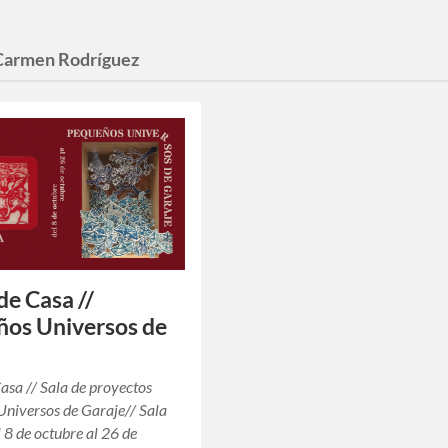
Carmen Rodríguez
de Casa //
os Universos de
e
asa // Sala de proyectos
niversos de Garaje// Sala
 8 de octubre al 26 de