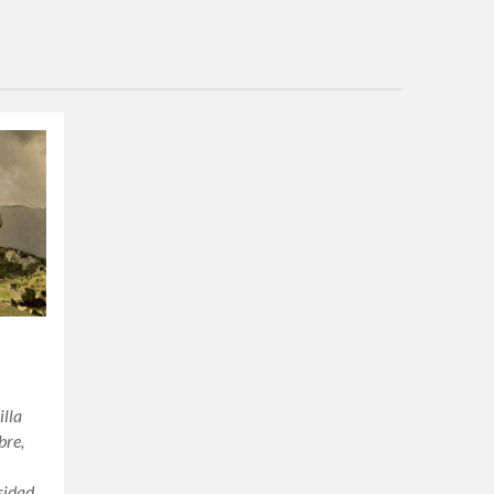
illa
bre,
o
sidad