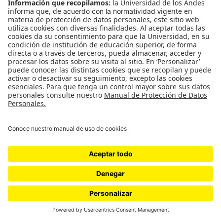
Espacios de Ficción / curaduría de
Angélica Fajardo
ESPACIOS DE FICCIÓN UNA CURADURÍA DE
ANGÉLICA FAJARDO Nicolás Barrera, Abraham
Benjumea, Gabriel Garzón, Daniel Jiménez, David
Latorre, Pablo Lazala, Mariana Saldarriaga, Francia
Villabona Para concebir la…