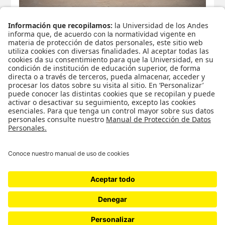
Pinturas y dibujos / Juana Anzellini
Paisaje no es el que vemos / Ximena
Velásquez Sánchez